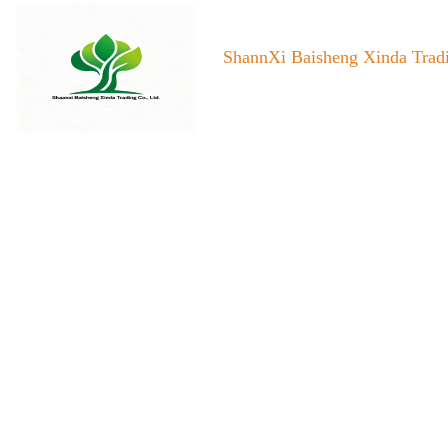
ShannXi Baisheng Xinda Tradi
Home
About us