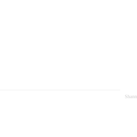
News
Connect
Shann